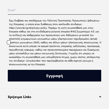
Έχω διαβάσει και αποδέχομαι την
Πολιτική Προστασίας Προσωπικών Δεδομένων
της Εταιρείας, η οποία είναι διαθέσιμη στον ακόλουθο σύνδεσμο:
https://www.levi.gr/el/privacy-policy
. Παρέχω τη ρητή συγκατάθεσή μου στην
Εταιρεία καθώς και στη συνδεδεμένη/μητρική εταιρεία ΦΑΙΣ Συμμετοχών Α.Ε. για
τη συλλογή και επεξεργασία των προσωπικών μου δεδομένων με σκοπό την
αποστολή ενημερωτικών μηνυμάτων μέσω ηλεκτρονικού ταχυδρομείου (email),
γραπτών μηνυμάτων (SMS), καθώς και άλλων μέσων ηλεκτρονικής επικοινωνίας. Η
επικοινωνία αυτή μπορεί να αφορά προϊόντα, υπηρεσίες, εκδηλώσεις, προσφορές,
προωθητικές ενέργειες, καθώς και προσωποποιημένο περιεχόμενο και διαφήμιση
μέσω ιστοσελίδων και μέσων κοινωνικής δικτύωσης. Γνωρίζω ότι μπορώ να
ανακαλέσω τη συγκατάθεσή μου οποιαδήποτε στιγμή, χωρίς κόστος, επιλέγοντας
τον σύνδεσμο «Unsubscribe» που περιλαμβάνεται σε κάθε σχετικό μήνυμα ή
επικοινωνώντας με την Εταιρεία.
Εγγραφή
Χρήσιμα Links