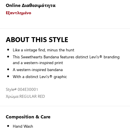
Online Διαθεσιμότητα
Εξαντλημένο
ABOUT THIS STYLE
Like a vintage find, minus the hunt
This Sweethearts Bandana features distinct Levi's® branding
and a western-inspired print
A western-inspired bandana
With a distinct Levi's® graphic
Style
# 004E30001
Χρώμα:
REGULAR RED
Composition & Care
Hand Wash