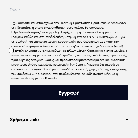
Έχω διαβάσει και αποδέχομαι την
Πολιτική Προστασίας Προσωπικών Δεδομένων
της Εταιρείας, η οποία είναι διαθέσιμη στον ακόλουθο σύνδεσμο:
https://www.levi.gr/el/privacy-policy
. Παρέχω τη ρητή συγκατάθεσή μου στην
Εταιρεία καθώς και στη συνδεδεμένη/μητρική εταιρεία ΦΑΙΣ Συμμετοχών Α.Ε. για
τη συλλογή και επεξεργασία των προσωπικών μου δεδομένων με σκοπό την
αποστολή ενημερωτικών μηνυμάτων μέσω ηλεκτρονικού ταχυδρομείου (email),
γραπτών μηνυμάτων (SMS), καθώς και άλλων μέσων ηλεκτρονικής επικοινωνίας. Η
επικοινωνία αυτή μπορεί να αφορά προϊόντα, υπηρεσίες, εκδηλώσεις, προσφορές,
προωθητικές ενέργειες, καθώς και προσωποποιημένο περιεχόμενο και διαφήμιση
μέσω ιστοσελίδων και μέσων κοινωνικής δικτύωσης. Γνωρίζω ότι μπορώ να
ανακαλέσω τη συγκατάθεσή μου οποιαδήποτε στιγμή, χωρίς κόστος, επιλέγοντας
τον σύνδεσμο «Unsubscribe» που περιλαμβάνεται σε κάθε σχετικό μήνυμα ή
επικοινωνώντας με την Εταιρεία.
Εγγραφή
Χρήσιμα Links