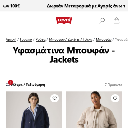
ων 100€
Δωρεάν Μεταφορικά με Αγορές άνω των
Μετάβαση στο περιεχόμενο
Αρχική
/
Γυναίκα
/
Ρούχα
/
Μπουφάν / Ζακέτες / Γιλέκα
/
Μπουφάν
/
Υφασμά
Υφασμάτινα Μπουφάν -
Jackets
1
7
Προϊόντα
Φίλτρα / Ταξινόμηση