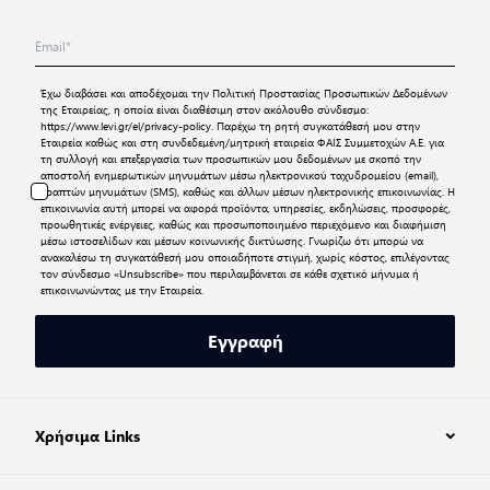
Έχω διαβάσει και αποδέχομαι την
Πολιτική Προστασίας Προσωπικών Δεδομένων
της Εταιρείας, η οποία είναι διαθέσιμη στον ακόλουθο σύνδεσμο:
https://www.levi.gr/el/privacy-policy
. Παρέχω τη ρητή συγκατάθεσή μου στην
Εταιρεία καθώς και στη συνδεδεμένη/μητρική εταιρεία ΦΑΙΣ Συμμετοχών Α.Ε. για
τη συλλογή και επεξεργασία των προσωπικών μου δεδομένων με σκοπό την
αποστολή ενημερωτικών μηνυμάτων μέσω ηλεκτρονικού ταχυδρομείου (email),
γραπτών μηνυμάτων (SMS), καθώς και άλλων μέσων ηλεκτρονικής επικοινωνίας. Η
επικοινωνία αυτή μπορεί να αφορά προϊόντα, υπηρεσίες, εκδηλώσεις, προσφορές,
προωθητικές ενέργειες, καθώς και προσωποποιημένο περιεχόμενο και διαφήμιση
μέσω ιστοσελίδων και μέσων κοινωνικής δικτύωσης. Γνωρίζω ότι μπορώ να
ανακαλέσω τη συγκατάθεσή μου οποιαδήποτε στιγμή, χωρίς κόστος, επιλέγοντας
τον σύνδεσμο «Unsubscribe» που περιλαμβάνεται σε κάθε σχετικό μήνυμα ή
επικοινωνώντας με την Εταιρεία.
Εγγραφή
Χρήσιμα Links