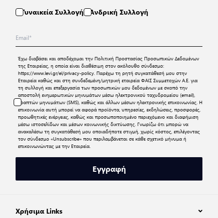
Γυναικεία Συλλογή
Ανδρική Συλλογή
Έχω διαβάσει και αποδέχομαι την
Πολιτική Προστασίας Προσωπικών Δεδομένων
της Εταιρείας, η οποία είναι διαθέσιμη στον ακόλουθο σύνδεσμο:
https://www.levi.gr/el/privacy-policy
. Παρέχω τη ρητή συγκατάθεσή μου στην
Εταιρεία καθώς και στη συνδεδεμένη/μητρική εταιρεία ΦΑΙΣ Συμμετοχών Α.Ε. για
τη συλλογή και επεξεργασία των προσωπικών μου δεδομένων με σκοπό την
αποστολή ενημερωτικών μηνυμάτων μέσω ηλεκτρονικού ταχυδρομείου (email),
γραπτών μηνυμάτων (SMS), καθώς και άλλων μέσων ηλεκτρονικής επικοινωνίας. Η
επικοινωνία αυτή μπορεί να αφορά προϊόντα, υπηρεσίες, εκδηλώσεις, προσφορές,
προωθητικές ενέργειες, καθώς και προσωποποιημένο περιεχόμενο και διαφήμιση
μέσω ιστοσελίδων και μέσων κοινωνικής δικτύωσης. Γνωρίζω ότι μπορώ να
ανακαλέσω τη συγκατάθεσή μου οποιαδήποτε στιγμή, χωρίς κόστος, επιλέγοντας
τον σύνδεσμο «Unsubscribe» που περιλαμβάνεται σε κάθε σχετικό μήνυμα ή
επικοινωνώντας με την Εταιρεία.
Εγγραφή
Χρήσιμα Links