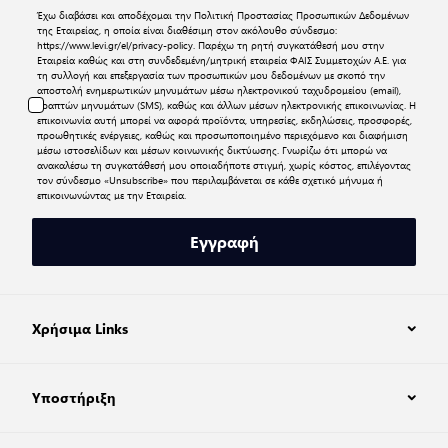
Έχω διαβάσει και αποδέχομαι την
Πολιτική Προστασίας Προσωπικών Δεδομένων
της Εταιρείας, η οποία είναι διαθέσιμη στον ακόλουθο σύνδεσμο:
https://www.levi.gr/el/privacy-policy
. Παρέχω τη ρητή συγκατάθεσή μου στην
Εταιρεία καθώς και στη συνδεδεμένη/μητρική εταιρεία ΦΑΙΣ Συμμετοχών Α.Ε. για
τη συλλογή και επεξεργασία των προσωπικών μου δεδομένων με σκοπό την
αποστολή ενημερωτικών μηνυμάτων μέσω ηλεκτρονικού ταχυδρομείου (email),
γραπτών μηνυμάτων (SMS), καθώς και άλλων μέσων ηλεκτρονικής επικοινωνίας. Η
επικοινωνία αυτή μπορεί να αφορά προϊόντα, υπηρεσίες, εκδηλώσεις, προσφορές,
προωθητικές ενέργειες, καθώς και προσωποποιημένο περιεχόμενο και διαφήμιση
μέσω ιστοσελίδων και μέσων κοινωνικής δικτύωσης. Γνωρίζω ότι μπορώ να
ανακαλέσω τη συγκατάθεσή μου οποιαδήποτε στιγμή, χωρίς κόστος, επιλέγοντας
τον σύνδεσμο «Unsubscribe» που περιλαμβάνεται σε κάθε σχετικό μήνυμα ή
επικοινωνώντας με την Εταιρεία.
Εγγραφή
Χρήσιμα Links
Υποστήριξη