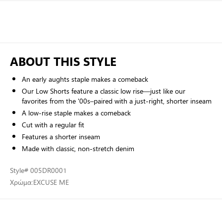
ABOUT THIS STYLE
An early aughts staple makes a comeback
Our Low Shorts feature a classic low rise—just like our
favorites from the '00s–paired with a just-right, shorter inseam
A low-rise staple makes a comeback
Cut with a regular fit
Features a shorter inseam
Made with classic, non-stretch denim
Style
# 005DR0001
Χρώμα:
EXCUSE ME