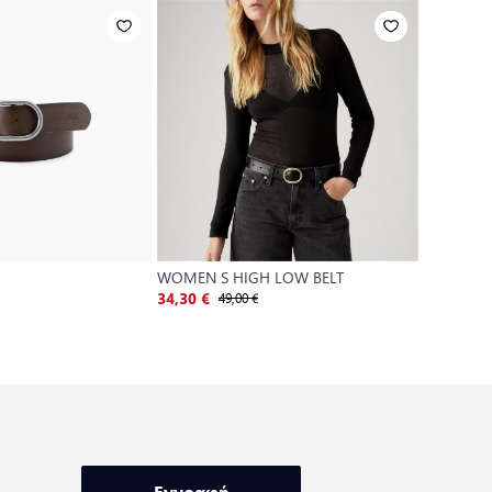
WOMEN S HIGH LOW BELT
WOMEN'
49,00 €
4
34,30 €
28,00 €
Εγγραφή