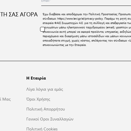
ΤΗ ΣΑΣ ΑΓΟΡΑ
Έχω διαβάσει και αποδέχομαι την
Πολιτική Προστασίας Προσωπι
σύνδεσμο:
https://www.levi.gr/el/privacy-policy
. Παρέχω τη ρητή συ
εταιρεία ΦΑΙΣ Συμμετοχών Α.Ε. για τη συλλογή και επεξεργασία
μηνυμάτων μέσω ηλεκτρονικού ταχυδρομείου (email), γραπτών μη
επικοινωνία αυτή μπορεί να αφορά προϊόντα, υπηρεσίες, εκδηλώ
περιεχόμενο και διαφήμιση μέσω ιστοσελίδων και μέσων κοινων
οποιαδήποτε στιγμή, χωρίς κόστος, επιλέγοντας τον σύνδεσμο «U
επικοινωνώντας με την Εταιρεία.
Η Εταιρία
Λίγα λόγια για εμάς
ί Μας
Όροι Χρήσης
Πολιτική Απορρήτου
Γενικοί Οροι Συναλλαγών
Πολιτική Cookies