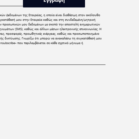
κών Δεδομένων
της Εταιρείας, η οποία είναι διαθέσιμη στον ακόλουθο
γκατάθεσή μου στην Εταιρεία καθώς και στη συνδεδεμένη/μητρική
 των προσωπικών μου δεδομένων με σκοπό την αποστολή ενημερωτικών
νυμάτων (SMS), καθώς και άλλων μέσων ηλεκτρονικής επικοινωνίας. Η
σεις, προσφορές, προωθητικές ενέργειες, καθώς και προσωποποιημένο
ικής δικτύωσης. Γνωρίζω ότι μπορώ να ανακαλέσω τη συγκατάθεσή μου
nsubscribe» που περιλαμβάνεται σε κάθε σχετικό μήνυμα ή