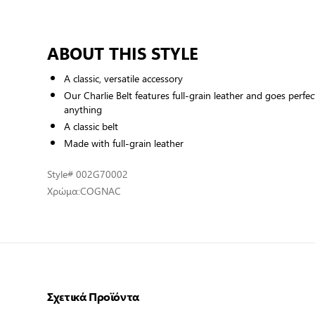
ABOUT THIS STYLE
A classic, versatile accessory
Our Charlie Belt features full-grain leather and goes perfec
anything
A classic belt
Made with full-grain leather
Style
# 002G70002
Χρώμα:
COGNAC
Σχετικά Προϊόντα