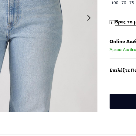
100
70
75
Βρες το 
Online Δια
Άμεσα Διαθέσ
Επιλέξτε 