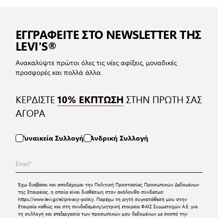
ΕΓΓΡΑΦΕΙΤΕ ΣΤΟ NEWSLETTER ΤΗΣ
LEVI'S®
Ανακαλύψτε πρώτοι όλες τις νέες αφίξεις, μοναδικές
προσφορές και πολλά άλλα.
ΚΕΡΔΙΣΤΕ
ΣΤΗΝ ΠΡΩΤΗ ΣΑΣ
10% ΕΚΠΤΩΣΗ
ΑΓΟΡΑ
Γυναικεία Συλλογή
Ανδρική Συλλογή
Έχω διαβάσει και αποδέχομαι την
Πολιτική Προστασίας Προσωπικών Δεδομένων
της Εταιρείας, η οποία είναι διαθέσιμη στον ακόλουθο σύνδεσμο:
https://www.levi.gr/el/privacy-policy
. Παρέχω τη ρητή συγκατάθεσή μου στην
Εταιρεία καθώς και στη συνδεδεμένη/μητρική εταιρεία ΦΑΙΣ Συμμετοχών Α.Ε. για
τη συλλογή και επεξεργασία των προσωπικών μου δεδομένων με σκοπό την