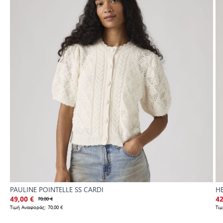
PAULINE POINTELLE SS CARDI
H
49,00 €
70,00 €
42
Τιμή Αναφοράς:
70,00 €
Τι