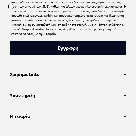
αποστολή ενημερωτικών μηνυμάτων μέσω ηλεκτρονικού ταχυδρομείου (email),
γραπτών μηνυμάτων (SMS), καθώς και άλλων μέσων ηλεκτρονικής επικοινωνίας. Η
επικοινωνία αυτή μπορεί να αφορά προϊόντα, υπηρεσίες, εκδηλώσεις, προσφορές,
προωθητικές ενέργειες, καθώς και προσωποποιημένο περιεχόμενο και διαφήμιση
μέσω ιστοσελίδων και μέσων κοινωνικής δικτύωσης. Γνωρίζω ότι μπορώ να
ανακαλέσω τη συγκατάθεσή μου οποιαδήποτε στιγμή, χωρίς κόστος, επιλέγοντας
τον σύνδεσμο «Unsubscribe» που περιλαμβάνεται σε κάθε σχετικό μήνυμα ή
επικοινωνώντας με την Εταιρεία.
Εγγραφή
Χρήσιμα Links
Υποστήριξη
Η Εταιρία