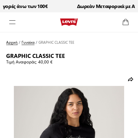
ορές άνω των 100€
Δωρεάν Μεταφορικά με Αγορ
Μετάβαση στο περιεχόμενο
Αρχική
/
Γυναίκα
/
GRAPHIC CLASSIC TEE
GRAPHIC CLASSIC TEE
Τιμή Αναφοράς:
40,00 €