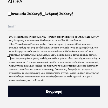
ΑΓΟΡΑ
Γυναικεία Συλλογή
Ανδρική Συλλογή
Έχω διαβάσει και αποδέχομαι την
Πολιτική Προστασίας Προσωπικών Δεδομένων
της Εταιρείας, η οποία είναι διαθέσιμη στον ακόλουθο σύνδεσμο:
https://www.levi.gr/el/privacy-policy
. Παρέχω τη ρητή συγκατάθεσή μου στην
Εταιρεία καθώς και στη συνδεδεμένη/μητρική εταιρεία ΦΑΙΣ Συμμετοχών Α.Ε. για
τη συλλογή και επεξεργασία των προσωπικών μου δεδομένων με σκοπό την
αποστολή ενημερωτικών μηνυμάτων μέσω ηλεκτρονικού ταχυδρομείου (email),
γραπτών μηνυμάτων (SMS), καθώς και άλλων μέσων ηλεκτρονικής επικοινωνίας. Η
επικοινωνία αυτή μπορεί να αφορά προϊόντα, υπηρεσίες, εκδηλώσεις, προσφορές,
προωθητικές ενέργειες, καθώς και προσωποποιημένο περιεχόμενο και διαφήμιση
μέσω ιστοσελίδων και μέσων κοινωνικής δικτύωσης. Γνωρίζω ότι μπορώ να
ανακαλέσω τη συγκατάθεσή μου οποιαδήποτε στιγμή, χωρίς κόστος, επιλέγοντας
τον σύνδεσμο «Unsubscribe» που περιλαμβάνεται σε κάθε σχετικό μήνυμα ή
επικοινωνώντας με την Εταιρεία.
Εγγραφή