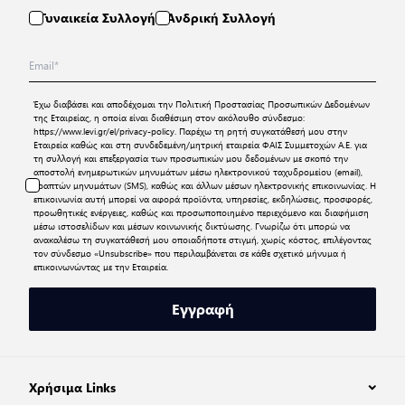
Γυναικεία Συλλογή
Ανδρική Συλλογή
Έχω διαβάσει και αποδέχομαι την
Πολιτική Προστασίας Προσωπικών Δεδομένων
της Εταιρείας, η οποία είναι διαθέσιμη στον ακόλουθο σύνδεσμο:
https://www.levi.gr/el/privacy-policy
. Παρέχω τη ρητή συγκατάθεσή μου στην
Εταιρεία καθώς και στη συνδεδεμένη/μητρική εταιρεία ΦΑΙΣ Συμμετοχών Α.Ε. για
τη συλλογή και επεξεργασία των προσωπικών μου δεδομένων με σκοπό την
αποστολή ενημερωτικών μηνυμάτων μέσω ηλεκτρονικού ταχυδρομείου (email),
γραπτών μηνυμάτων (SMS), καθώς και άλλων μέσων ηλεκτρονικής επικοινωνίας. Η
επικοινωνία αυτή μπορεί να αφορά προϊόντα, υπηρεσίες, εκδηλώσεις, προσφορές,
προωθητικές ενέργειες, καθώς και προσωποποιημένο περιεχόμενο και διαφήμιση
μέσω ιστοσελίδων και μέσων κοινωνικής δικτύωσης. Γνωρίζω ότι μπορώ να
ανακαλέσω τη συγκατάθεσή μου οποιαδήποτε στιγμή, χωρίς κόστος, επιλέγοντας
τον σύνδεσμο «Unsubscribe» που περιλαμβάνεται σε κάθε σχετικό μήνυμα ή
επικοινωνώντας με την Εταιρεία.
Εγγραφή
Χρήσιμα Links