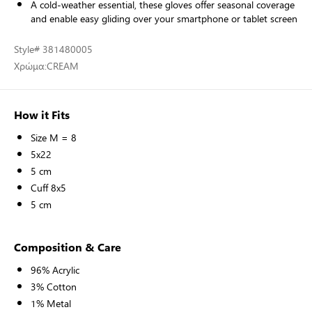
A cold-weather essential, these gloves offer seasonal coverage
and enable easy gliding over your smartphone or tablet screen
Style
# 381480005
Χρώμα:
CREAM
How it Fits
Size M = 8
5x22
5 cm
Cuff 8x5
5 cm
Composition & Care
96% Acrylic
3% Cotton
1% Metal