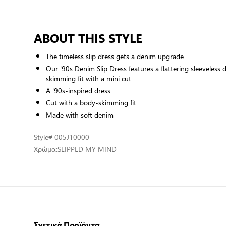
ABOUT THIS STYLE
The timeless slip dress gets a denim upgrade
Our '90s Denim Slip Dress features a flattering sleeveless
skimming fit with a mini cut
A '90s-inspired dress
Cut with a body-skimming fit
Made with soft denim
Style
# 005J10000
Χρώμα:
SLIPPED MY MIND
Σχετικά Προϊόντα