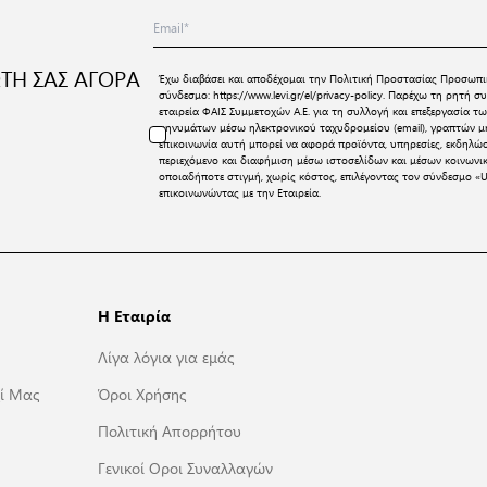
ΤΗ ΣΑΣ ΑΓΟΡΑ
Έχω διαβάσει και αποδέχομαι την
Πολιτική Προστασίας Προσωπι
σύνδεσμο:
https://www.levi.gr/el/privacy-policy
. Παρέχω τη ρητή συ
εταιρεία ΦΑΙΣ Συμμετοχών Α.Ε. για τη συλλογή και επεξεργασία
μηνυμάτων μέσω ηλεκτρονικού ταχυδρομείου (email), γραπτών μη
επικοινωνία αυτή μπορεί να αφορά προϊόντα, υπηρεσίες, εκδηλώ
περιεχόμενο και διαφήμιση μέσω ιστοσελίδων και μέσων κοινων
οποιαδήποτε στιγμή, χωρίς κόστος, επιλέγοντας τον σύνδεσμο «U
επικοινωνώντας με την Εταιρεία.
Η Εταιρία
Λίγα λόγια για εμάς
ί Μας
Όροι Χρήσης
Πολιτική Απορρήτου
Γενικοί Οροι Συναλλαγών