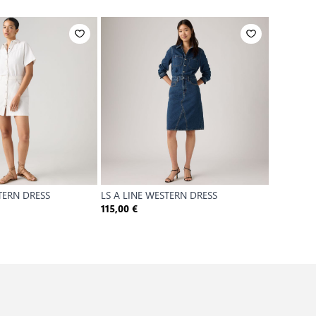
TERN DRESS
LS A LINE WESTERN DRESS
KATE SL 
7
115,00 €
60,00 €