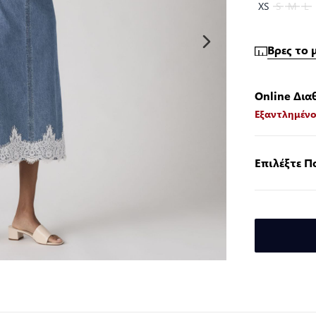
XS
S
M
L
Βρες το 
Online Δια
Εξαντλημέν
Επιλέξτε 