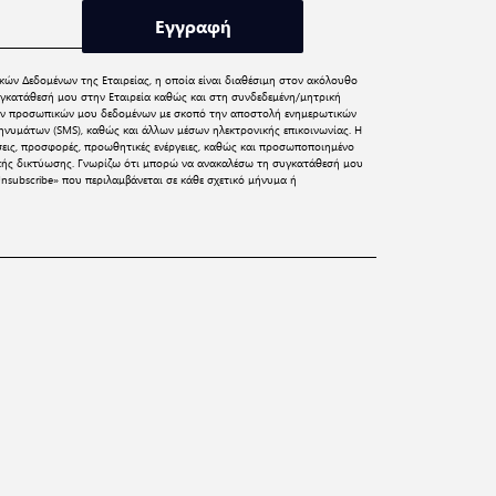
Εγγραφή
κών Δεδομένων
της Εταιρείας, η οποία είναι διαθέσιμη στον ακόλουθο
γκατάθεσή μου στην Εταιρεία καθώς και στη συνδεδεμένη/μητρική
 των προσωπικών μου δεδομένων με σκοπό την αποστολή ενημερωτικών
νυμάτων (SMS), καθώς και άλλων μέσων ηλεκτρονικής επικοινωνίας. Η
σεις, προσφορές, προωθητικές ενέργειες, καθώς και προσωποποιημένο
ικής δικτύωσης. Γνωρίζω ότι μπορώ να ανακαλέσω τη συγκατάθεσή μου
nsubscribe» που περιλαμβάνεται σε κάθε σχετικό μήνυμα ή