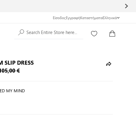
Είσοδος
Εγγραφή
Καταστήματα
Ελληνικά
Search Entire Store here...
M SLIP DRESS
105,00 €
PED MY MIND