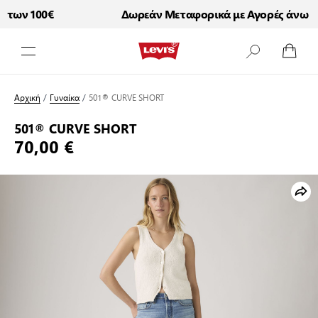
των 100€
Δωρεάν Μεταφορικά με Αγορές άνω των
Μετάβαση στο περιεχόμενο
Αρχική
/
Γυναίκα
/
501® CURVE SHORT
501® CURVE SHORT
70,00 €