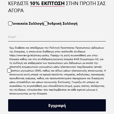
ΚΕΡΔΙΣΤΕ
ΣΤΗΝ ΠΡΩΤΗ ΣΑΣ
10% ΕΚΠΤΩΣΗ
ΑΓΟΡΑ
Γυναικεία Συλλογή
Ανδρική Συλλογή
Έχω διαβάσει και αποδέχομαι την
Πολιτική Προστασίας Προσωπικών Δεδομένων
της Εταιρείας, η οποία είναι διαθέσιμη στον ακόλουθο σύνδεσμο:
https://www.levi.gr/el/privacy-policy
. Παρέχω τη ρητή συγκατάθεσή μου στην
Εταιρεία καθώς και στη συνδεδεμένη/μητρική εταιρεία ΦΑΙΣ Συμμετοχών Α.Ε. για
τη συλλογή και επεξεργασία των προσωπικών μου δεδομένων με σκοπό την
αποστολή ενημερωτικών μηνυμάτων μέσω ηλεκτρονικού ταχυδρομείου (email),
γραπτών μηνυμάτων (SMS), καθώς και άλλων μέσων ηλεκτρονικής επικοινωνίας. Η
επικοινωνία αυτή μπορεί να αφορά προϊόντα, υπηρεσίες, εκδηλώσεις, προσφορές,
προωθητικές ενέργειες, καθώς και προσωποποιημένο περιεχόμενο και διαφήμιση
μέσω ιστοσελίδων και μέσων κοινωνικής δικτύωσης. Γνωρίζω ότι μπορώ να
ανακαλέσω τη συγκατάθεσή μου οποιαδήποτε στιγμή, χωρίς κόστος, επιλέγοντας
τον σύνδεσμο «Unsubscribe» που περιλαμβάνεται σε κάθε σχετικό μήνυμα ή
επικοινωνώντας με την Εταιρεία.
Εγγραφή