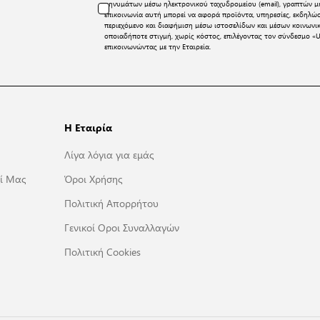
μηνυμάτων μέσω ηλεκτρονικού ταχυδρομείου (email), γραπτών μη
επικοινωνία αυτή μπορεί να αφορά προϊόντα, υπηρεσίες, εκδηλώ
περιεχόμενο και διαφήμιση μέσω ιστοσελίδων και μέσων κοινων
οποιαδήποτε στιγμή, χωρίς κόστος, επιλέγοντας τον σύνδεσμο «U
επικοινωνώντας με την Εταιρεία.
Η Εταιρία
Λίγα λόγια για εμάς
ί Μας
Όροι Χρήσης
Πολιτική Απορρήτου
Γενικοί Οροι Συναλλαγών
Πολιτική Cookies