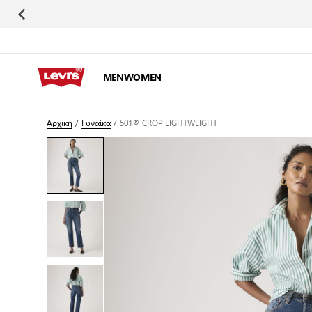
Μετάβαση στο περιεχόμενο
MEN
WOMEN
Αρχική
/
Γυναίκα
/
501® CROP LIGHTWEIGHT