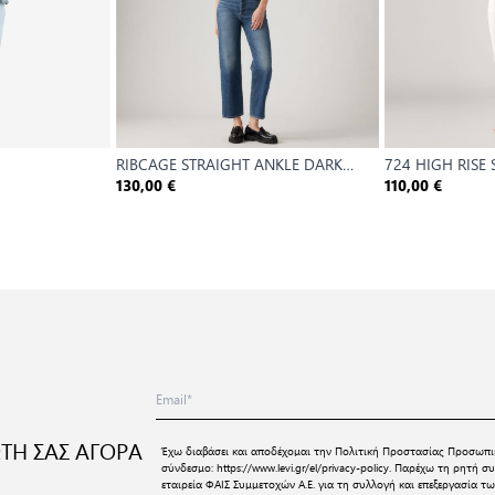
RIBCAGE STRAIGHT ANKLE DARK
724 HIGH RISE
INDIGO - WORN IN
130,00 €
110,00 €
ΤΗ ΣΑΣ ΑΓΟΡΑ
Έχω διαβάσει και αποδέχομαι την
Πολιτική Προστασίας Προσωπι
σύνδεσμο:
https://www.levi.gr/el/privacy-policy
. Παρέχω τη ρητή συ
εταιρεία ΦΑΙΣ Συμμετοχών Α.Ε. για τη συλλογή και επεξεργασία