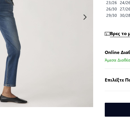
23/26
24/2
26/30
27/2
29/30
30/2
Βρες το 
Online Δια
Άμεσα Διαθέσ
Επιλέξτε 