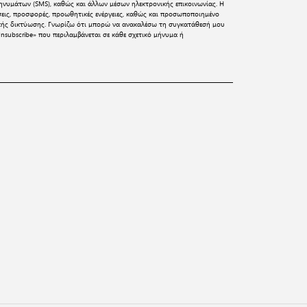
νυμάτων (SMS), καθώς και άλλων μέσων ηλεκτρονικής επικοινωνίας. Η
σεις, προσφορές, προωθητικές ενέργειες, καθώς και προσωποποιημένο
ικής δικτύωσης. Γνωρίζω ότι μπορώ να ανακαλέσω τη συγκατάθεσή μου
nsubscribe» που περιλαμβάνεται σε κάθε σχετικό μήνυμα ή