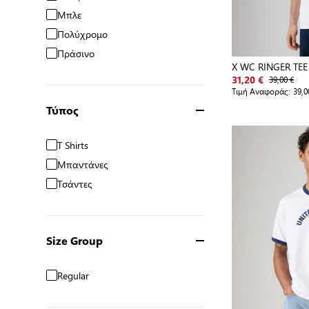
Μπλε
Πολύχρομο
Πράσινο
X WC RINGER TEE
39,00 €
31,20 €
Τιμή Αναφοράς:
39,0
Τύπος
T Shirts
Μπαντάνες
Τσάντες
Size Group
Regular