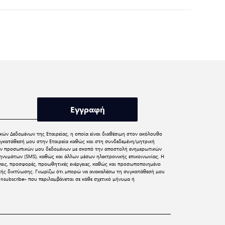
Εγγραφή
κών Δεδομένων
της Εταιρείας, η οποία είναι διαθέσιμη στον ακόλουθο
γκατάθεσή μου στην Εταιρεία καθώς και στη συνδεδεμένη/μητρική
 των προσωπικών μου δεδομένων με σκοπό την αποστολή ενημερωτικών
νυμάτων (SMS), καθώς και άλλων μέσων ηλεκτρονικής επικοινωνίας. Η
σεις, προσφορές, προωθητικές ενέργειες, καθώς και προσωποποιημένο
ικής δικτύωσης. Γνωρίζω ότι μπορώ να ανακαλέσω τη συγκατάθεσή μου
nsubscribe» που περιλαμβάνεται σε κάθε σχετικό μήνυμα ή