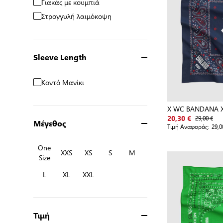
Γιακάς με κουμπιά
Στρογγυλή λαιμόκοψη
Sleeve Length
Κοντό Μανίκι
X WC BANDANA 
29,00 €
20,30 €
Μέγεθος
Τιμή Αναφοράς:
29,0
One
XXS
XS
S
M
Size
L
XL
XXL
Τιμή