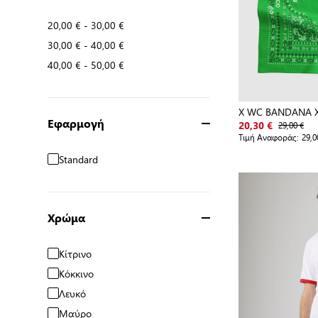
20,00 €
-
30,00 €
30,00 €
-
40,00 €
40,00 €
-
50,00 €
X WC BANDANA 
Εφαρμογή
29,00 €
20,30 €
Τιμή Αναφοράς:
29,0
Standard
Χρώμα
Κίτρινο
Κόκκινο
Λευκό
Μαύρο