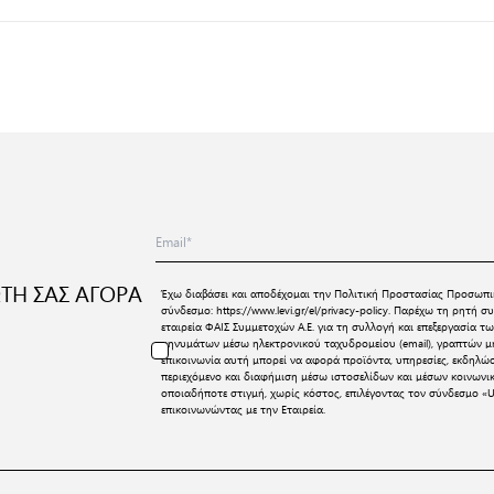
ΤΗ ΣΑΣ ΑΓΟΡΑ
Έχω διαβάσει και αποδέχομαι την
Πολιτική Προστασίας Προσωπι
σύνδεσμο:
https://www.levi.gr/el/privacy-policy
. Παρέχω τη ρητή συ
εταιρεία ΦΑΙΣ Συμμετοχών Α.Ε. για τη συλλογή και επεξεργασία
μηνυμάτων μέσω ηλεκτρονικού ταχυδρομείου (email), γραπτών μη
επικοινωνία αυτή μπορεί να αφορά προϊόντα, υπηρεσίες, εκδηλώ
περιεχόμενο και διαφήμιση μέσω ιστοσελίδων και μέσων κοινων
οποιαδήποτε στιγμή, χωρίς κόστος, επιλέγοντας τον σύνδεσμο «U
επικοινωνώντας με την Εταιρεία.