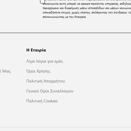
επικοινωνία αυτή μπορεί να αφορά προϊόντα, υπηρεσίες, εκδηλώ
περιεχόμενο και διαφήμιση μέσω ιστοσελίδων και μέσων κοινων
οποιαδήποτε στιγμή, χωρίς κόστος, επιλέγοντας τον σύνδεσμο «U
επικοινωνώντας με την Εταιρεία.
Η Εταιρία
Λίγα λόγια για εμάς
ί Μας
Όροι Χρήσης
Πολιτική Απορρήτου
Γενικοί Οροι Συναλλαγών
Πολιτική Cookies