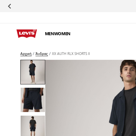
Μετάβαση στο περιεχόμενο
MEN
WOMEN
Αρχική
/
Άνδρας
/
XX AUTH RLX SHORTS II