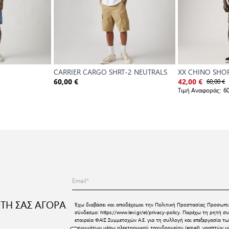
CARRIER CARGO SHRT-2 NEUTRALS
XX CHINO SHOR
60,00 €
60,00 €
42,00 €
Τιμή Αναφοράς:
60
ΤΗ ΣΑΣ ΑΓΟΡΑ
Έχω διαβάσει και αποδέχομαι την
Πολιτική Προστασίας Προσωπι
σύνδεσμο:
https://www.levi.gr/el/privacy-policy
. Παρέχω τη ρητή συ
εταιρεία ΦΑΙΣ Συμμετοχών Α.Ε. για τη συλλογή και επεξεργασία
μηνυμάτων μέσω ηλεκτρονικού ταχυδρομείου (email), γραπτών μη