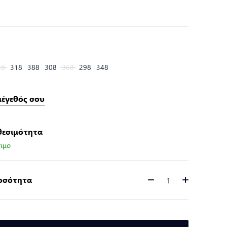
28
318
388
308
368
298
348
μέγεθός σου
θεσιμότητα
ιμο
Ποσότητα
Ποσότητα