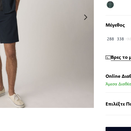
Μέγεθος
288
338
3
Βρες το 
Online Δια
Άμεσα Διαθέσ
Επιλέξτε 