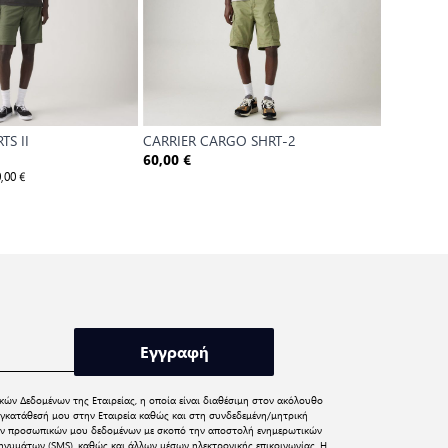
TS II
CARRIER CARGO SHRT-2
CARRIER 
60,00 €
60,00 €
,00 €
Εγγραφή
κών Δεδομένων
της Εταιρείας, η οποία είναι διαθέσιμη στον ακόλουθο
γκατάθεσή μου στην Εταιρεία καθώς και στη συνδεδεμένη/μητρική
 των προσωπικών μου δεδομένων με σκοπό την αποστολή ενημερωτικών
νυμάτων (SMS), καθώς και άλλων μέσων ηλεκτρονικής επικοινωνίας. Η