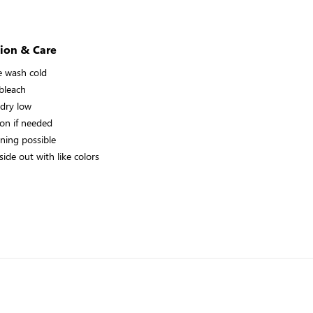
ion & Care
 wash cold
bleach
dry low
on if needed
aning possible
ide out with like colors