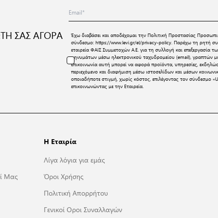
ΤΗ ΣΑΣ ΑΓΟΡΑ
Έχω διαβάσει και αποδέχομαι την
Πολιτική Προστασίας Προσωπι
σύνδεσμο:
https://www.levi.gr/el/privacy-policy
. Παρέχω τη ρητή συ
εταιρεία ΦΑΙΣ Συμμετοχών Α.Ε. για τη συλλογή και επεξεργασία
μηνυμάτων μέσω ηλεκτρονικού ταχυδρομείου (email), γραπτών μη
επικοινωνία αυτή μπορεί να αφορά προϊόντα, υπηρεσίες, εκδηλώ
περιεχόμενο και διαφήμιση μέσω ιστοσελίδων και μέσων κοινων
οποιαδήποτε στιγμή, χωρίς κόστος, επιλέγοντας τον σύνδεσμο «U
επικοινωνώντας με την Εταιρεία.
Η Εταιρία
Λίγα λόγια για εμάς
ί Μας
Όροι Χρήσης
Πολιτική Απορρήτου
Γενικοί Οροι Συναλλαγών