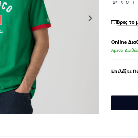
XS
S
M
L
Βρες το 
Online Δια
Άμεσα Διαθέσ
Επιλέξτε 