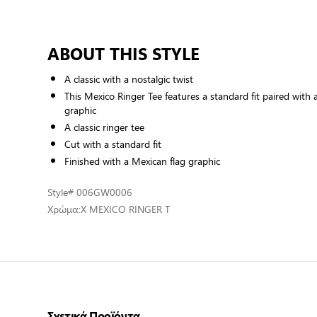
ABOUT THIS STYLE
A classic with a nostalgic twist
This Mexico Ringer Tee features a standard fit paired with 
graphic
A classic ringer tee
Cut with a standard fit
Finished with a Mexican flag graphic
Style
# 006GW0006
Χρώμα:
X MEXICO RINGER T
Σχετικά Προϊόντα