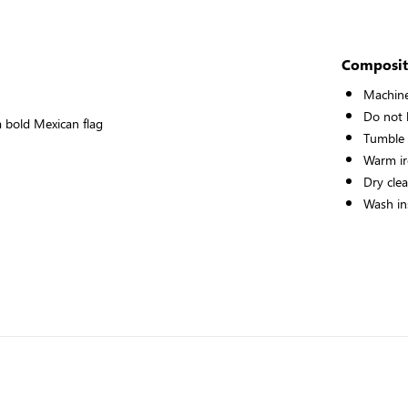
Composit
Machine
Do not 
a bold Mexican flag
Tumble 
Warm ir
Dry cle
Wash ins