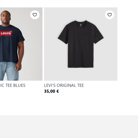
IC TEE BLUES
LEVI'S ORIGINAL TEE
LEVI'S OR
35,00 €
35,00 €