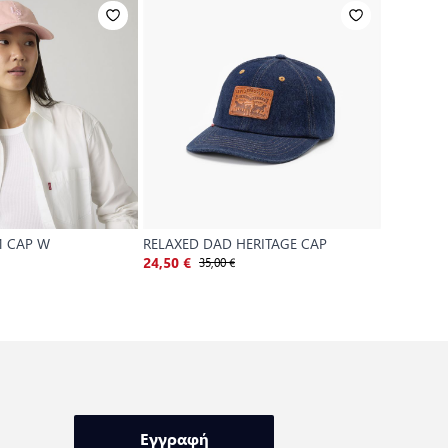
 CAP W
RELAXED DAD HERITAGE CAP
LAZY GIR
35,00 €
2
24,50 €
17,50 €
Εγγραφή