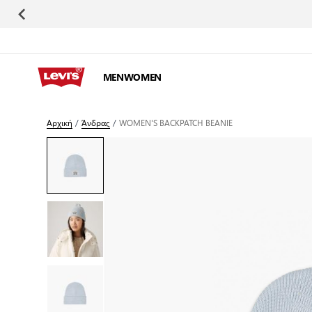
Μετάβαση στο περιεχόμενο
MEN
WOMEN
Αρχική
/
Άνδρας
/
WOMEN'S BACKPATCH BEANIE