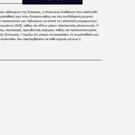
κών Δεδομένων
της Εταιρείας, η οποία είναι διαθέσιμη στον ακόλουθο
γκατάθεσή μου στην Εταιρεία καθώς και στη συνδεδεμένη/μητρική
 των προσωπικών μου δεδομένων με σκοπό την αποστολή ενημερωτικών
νυμάτων (SMS), καθώς και άλλων μέσων ηλεκτρονικής επικοινωνίας. Η
σεις, προσφορές, προωθητικές ενέργειες, καθώς και προσωποποιημένο
ικής δικτύωσης. Γνωρίζω ότι μπορώ να ανακαλέσω τη συγκατάθεσή μου
nsubscribe» που περιλαμβάνεται σε κάθε σχετικό μήνυμα ή