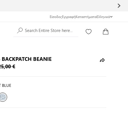
Είσοδος
Εγγραφή
Καταστήματα
Ελληνικά
Search Entire Store here...
 BACKPATCH BEANIE
25,00 €
T BLUE