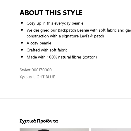
ABOUT THIS STYLE
Cozy up in this everyday beanie
We designed our Backpatch Beanie with soft fabric and gave
construction with a signature Levi's® patch
A cozy beanie
Crafted with soft fabric
Made with 100% natural fibres (cotton)
Style
# 000J70000
Χρώμα:
LIGHT BLUE
Σχετικά Προϊόντα