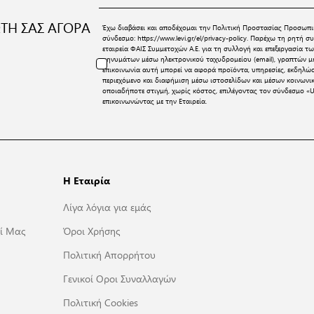
ΤΗ ΣΑΣ ΑΓΟΡΑ
Έχω διαβάσει και αποδέχομαι την
Πολιτική Προστασίας Προσωπι
σύνδεσμο:
https://www.levi.gr/el/privacy-policy
. Παρέχω τη ρητή συ
εταιρεία ΦΑΙΣ Συμμετοχών Α.Ε. για τη συλλογή και επεξεργασία
μηνυμάτων μέσω ηλεκτρονικού ταχυδρομείου (email), γραπτών μη
επικοινωνία αυτή μπορεί να αφορά προϊόντα, υπηρεσίες, εκδηλώ
περιεχόμενο και διαφήμιση μέσω ιστοσελίδων και μέσων κοινων
οποιαδήποτε στιγμή, χωρίς κόστος, επιλέγοντας τον σύνδεσμο «U
επικοινωνώντας με την Εταιρεία.
Η Εταιρία
Λίγα λόγια για εμάς
ί Μας
Όροι Χρήσης
Πολιτική Απορρήτου
Γενικοί Οροι Συναλλαγών
Πολιτική Cookies