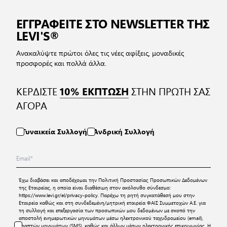
ΕΓΓΡΑΦΕΙΤΕ ΣΤΟ NEWSLETTER ΤΗΣ
LEVI'S®
Ανακαλύψτε πρώτοι όλες τις νέες αφίξεις, μοναδικές
προσφορές και πολλά άλλα.
ΚΕΡΔΙΣΤΕ
ΣΤΗΝ ΠΡΩΤΗ ΣΑΣ
10% ΕΚΠΤΩΣΗ
ΑΓΟΡΑ
Γυναικεία Συλλογή
Ανδρική Συλλογή
Έχω διαβάσει και αποδέχομαι την
Πολιτική Προστασίας Προσωπικών Δεδομένων
της Εταιρείας, η οποία είναι διαθέσιμη στον ακόλουθο σύνδεσμο:
https://www.levi.gr/el/privacy-policy
. Παρέχω τη ρητή συγκατάθεσή μου στην
Εταιρεία καθώς και στη συνδεδεμένη/μητρική εταιρεία ΦΑΙΣ Συμμετοχών Α.Ε. για
τη συλλογή και επεξεργασία των προσωπικών μου δεδομένων με σκοπό την
αποστολή ενημερωτικών μηνυμάτων μέσω ηλεκτρονικού ταχυδρομείου (email),
γραπτών μηνυμάτων (SMS), καθώς και άλλων μέσων ηλεκτρονικής επικοινωνίας. Η