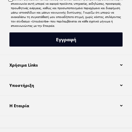
επικοινωνία αυτή μπορεί να αφορά προϊόντα, υπηρεσίες, εκδηλώσεις, προσφορές,
προωθητικές ενέργειες, καθώς και προσωποποιημένο περιεχόμενο και διαφήμιση
μέσω ιστοσελίδων και μέσων κοινωνικής δικτύωσης. Γνωρίζω ότι μπορώ να
ανακαλέσω τη συγκατάθεσή μου οποιαδήποτε στιγμή, χωρίς κόστος, επιλέγοντας
τον σύνδεσμο «Unsubscribe» που περιλαμβάνεται σε κάθε σχετικό μήνυμα ή
επικοινωνώντας με την Εταιρεία.
Εγγραφή
Χρήσιμα Links
Υποστήριξη
Η Εταιρία