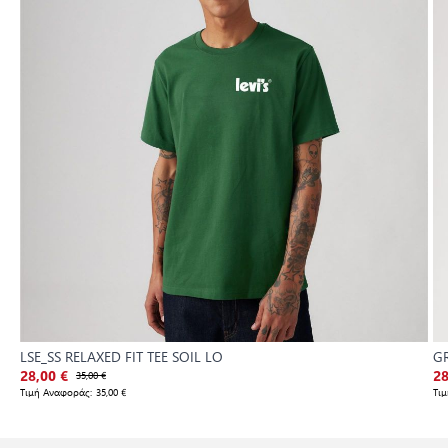
LSE_SS RELAXED FIT TEE SOIL LO
GR
28,00 €
35,00 €
28
Τιμή Αναφοράς:
35,00 €
Τι