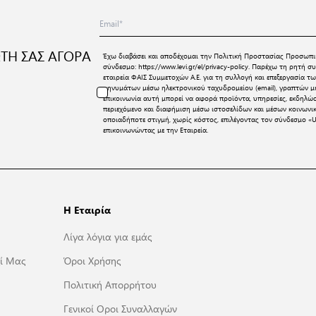
ΤΗ ΣΑΣ ΑΓΟΡΑ
Έχω διαβάσει και αποδέχομαι την
Πολιτική Προστασίας Προσωπι
σύνδεσμο:
https://www.levi.gr/el/privacy-policy
. Παρέχω τη ρητή συ
εταιρεία ΦΑΙΣ Συμμετοχών Α.Ε. για τη συλλογή και επεξεργασία
μηνυμάτων μέσω ηλεκτρονικού ταχυδρομείου (email), γραπτών μη
επικοινωνία αυτή μπορεί να αφορά προϊόντα, υπηρεσίες, εκδηλώ
περιεχόμενο και διαφήμιση μέσω ιστοσελίδων και μέσων κοινων
οποιαδήποτε στιγμή, χωρίς κόστος, επιλέγοντας τον σύνδεσμο «U
επικοινωνώντας με την Εταιρεία.
Η Εταιρία
Λίγα λόγια για εμάς
ί Μας
Όροι Χρήσης
Πολιτική Απορρήτου
Γενικοί Οροι Συναλλαγών