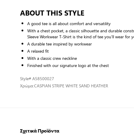
ABOUT THIS STYLE
A good tee is all about comfort and versatility
With a chest pocket, a classic silhouette and durable constr
Sleeve Workwear T-Shirt is the kind of tee you'll wear for 
A durable tee inspired by workwear
A relaxed fit
With a classic crew neckline
Finished with our signature logo at the chest
Style
# A58500027
Χρώμα:
CASPIAN STRIPE WHITE SAND HEATHER
Σχετικά Προϊόντα