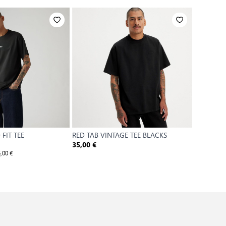
 FIT TEE
RED TAB VINTAGE TEE BLACKS
LEVI'S OR
35,00 €
35,00 €
,00 €