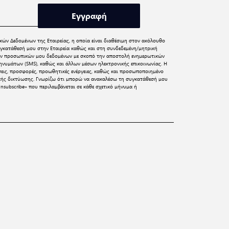
Εγγραφή
κών Δεδομένων
της Εταιρείας, η οποία είναι διαθέσιμη στον ακόλουθο
γκατάθεσή μου στην Εταιρεία καθώς και στη συνδεδεμένη/μητρική
 των προσωπικών μου δεδομένων με σκοπό την αποστολή ενημερωτικών
νυμάτων (SMS), καθώς και άλλων μέσων ηλεκτρονικής επικοινωνίας. Η
σεις, προσφορές, προωθητικές ενέργειες, καθώς και προσωποποιημένο
ικής δικτύωσης. Γνωρίζω ότι μπορώ να ανακαλέσω τη συγκατάθεσή μου
nsubscribe» που περιλαμβάνεται σε κάθε σχετικό μήνυμα ή