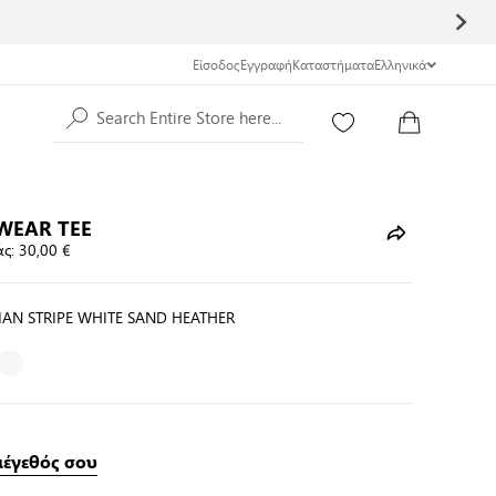
Είσοδος
Εγγραφή
Καταστήματα
Ελληνικά
Search Entire Store here...
WEAR TEE
ς:
30,00 €
IAN STRIPE WHITE SAND HEATHER
μέγεθός σου