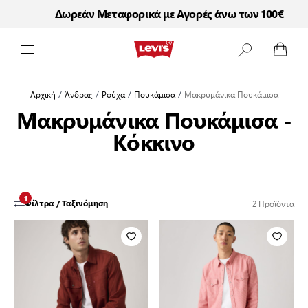
Δωρεάν Μεταφορικά με Αγορές άνω των 100€
Μετάβαση στο περιεχόμενο
Αρχική
/
Άνδρας
/
Ρούχα
/
Πουκάμισα
/
Μακρυμάνικα Πουκάμισα
Μακρυμάνικα Πουκάμισα -
Κόκκινο
1
2
Προϊόντα
Φίλτρα / Ταξινόμηση