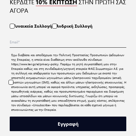
ΚΕΡΔΙΣΤΕ
ΣΤΗΝ ΠΡΩΤΗ ΣΑΣ
10% ΕΚΠΤΩΣΗ
ΑΓΟΡΑ
Γυναικεία Συλλογή
Ανδρική Συλλογή
Έχω διαβάσει και αποδέχομαι την
Πολιτική Προστασίας Προσωπικών Δεδομένων
της Εταιρείας, η οποία είναι διαθέσιμη στον ακόλουθο σύνδεσμο:
https://www.levi.gr/el/privacy-policy
. Παρέχω τη ρητή συγκατάθεσή μου στην
Εταιρεία καθώς και στη συνδεδεμένη/μητρική εταιρεία ΦΑΙΣ Συμμετοχών Α.Ε. για
τη συλλογή και επεξεργασία των προσωπικών μου δεδομένων με σκοπό την
αποστολή ενημερωτικών μηνυμάτων μέσω ηλεκτρονικού ταχυδρομείου (email),
γραπτών μηνυμάτων (SMS), καθώς και άλλων μέσων ηλεκτρονικής επικοινωνίας. Η
επικοινωνία αυτή μπορεί να αφορά προϊόντα, υπηρεσίες, εκδηλώσεις, προσφορές,
προωθητικές ενέργειες, καθώς και προσωποποιημένο περιεχόμενο και διαφήμιση
μέσω ιστοσελίδων και μέσων κοινωνικής δικτύωσης. Γνωρίζω ότι μπορώ να
ανακαλέσω τη συγκατάθεσή μου οποιαδήποτε στιγμή, χωρίς κόστος, επιλέγοντας
τον σύνδεσμο «Unsubscribe» που περιλαμβάνεται σε κάθε σχετικό μήνυμα ή
επικοινωνώντας με την Εταιρεία.
Εγγραφή