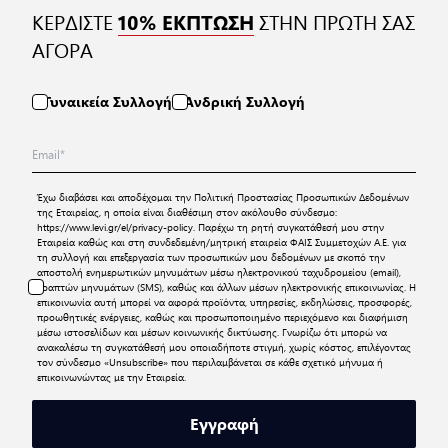
ΚΕΡΔΙΣΤΕ
ΣΤΗΝ ΠΡΩΤΗ ΣΑΣ
10% ΕΚΠΤΩΣΗ
ΑΓΟΡΑ
Γυναικεία Συλλογή
Ανδρική Συλλογή
Έχω διαβάσει και αποδέχομαι την
Πολιτική Προστασίας Προσωπικών Δεδομένων
της Εταιρείας, η οποία είναι διαθέσιμη στον ακόλουθο σύνδεσμο:
https://www.levi.gr/el/privacy-policy
. Παρέχω τη ρητή συγκατάθεσή μου στην
Εταιρεία καθώς και στη συνδεδεμένη/μητρική εταιρεία ΦΑΙΣ Συμμετοχών Α.Ε. για
τη συλλογή και επεξεργασία των προσωπικών μου δεδομένων με σκοπό την
αποστολή ενημερωτικών μηνυμάτων μέσω ηλεκτρονικού ταχυδρομείου (email),
γραπτών μηνυμάτων (SMS), καθώς και άλλων μέσων ηλεκτρονικής επικοινωνίας. Η
επικοινωνία αυτή μπορεί να αφορά προϊόντα, υπηρεσίες, εκδηλώσεις, προσφορές,
προωθητικές ενέργειες, καθώς και προσωποποιημένο περιεχόμενο και διαφήμιση
μέσω ιστοσελίδων και μέσων κοινωνικής δικτύωσης. Γνωρίζω ότι μπορώ να
ανακαλέσω τη συγκατάθεσή μου οποιαδήποτε στιγμή, χωρίς κόστος, επιλέγοντας
τον σύνδεσμο «Unsubscribe» που περιλαμβάνεται σε κάθε σχετικό μήνυμα ή
επικοινωνώντας με την Εταιρεία.
Εγγραφή