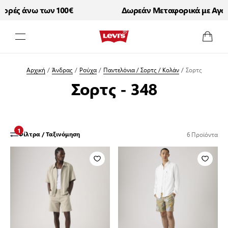
ρές άνω των 100€
Δωρεάν Μεταφορικά με Αγορέ
Μετάβαση στο περιεχόμενο
Αρχική
/
Άνδρας
/
Ρούχα
/
Παντελόνια / Σορτς / Κολάν
/
Σορτς
Σορτς - 348
1
6
Προϊόντα
Φίλτρα / Ταξινόμηση