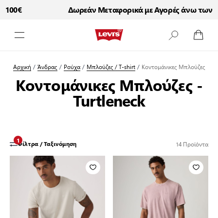
100€
Δωρεάν Μεταφορικά με Αγορές άνω των 100
Μετάβαση στο περιεχόμενο
Αρχική
/
Άνδρας
/
Ρούχα
/
Μπλούζες / T-shirt
/
Κοντομάνικες Μπλούζες
Κοντομάνικες Μπλούζες -
Turtleneck
1
14
Προϊόντα
Φίλτρα / Ταξινόμηση