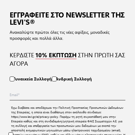
ΕΓΓΡΑΦΕΙΤΕ ΣΤΟ NEWSLETTER ΤΗΣ
LEVI'S®
Ανακαλύψτε πρώτοι όλες τις νέες αφίξεις, μοναδικές
προσφορές και πολλά άλλα.
ΚΕΡΔΙΣΤΕ
ΣΤΗΝ ΠΡΩΤΗ ΣΑΣ
10% ΕΚΠΤΩΣΗ
ΑΓΟΡΑ
Γυναικεία Συλλογή
Ανδρική Συλλογή
Έχω διαβάσει και αποδέχομαι την
Πολιτική Προστασίας Προσωπικών Δεδομένων
της Εταιρείας, η οποία είναι διαθέσιμη στον ακόλουθο σύνδεσμο:
https://www.levi.gr/el/privacy-policy
. Παρέχω τη ρητή συγκατάθεσή μου στην
Εταιρεία καθώς και στη συνδεδεμένη/μητρική εταιρεία ΦΑΙΣ Συμμετοχών Α.Ε. για
τη συλλογή και επεξεργασία των προσωπικών μου δεδομένων με σκοπό την
αποστολή ενημερωτικών μηνυμάτων μέσω ηλεκτρονικού ταχυδρομείου (email),
γραπτών μηνυμάτων (SMS), καθώς και άλλων μέσων ηλεκτρονικής επικοινωνίας. Η