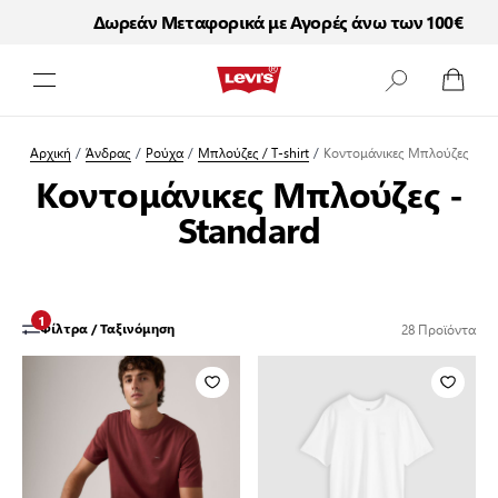
Δωρεάν Μεταφορικά με Αγορές άνω των 100€
Μετάβαση στο περιεχόμενο
Αρχική
/
Άνδρας
/
Ρούχα
/
Μπλούζες / T-shirt
/
Κοντομάνικες Μπλούζες
Κοντομάνικες Μπλούζες -
Standard
1
28
Προϊόντα
Φίλτρα / Ταξινόμηση