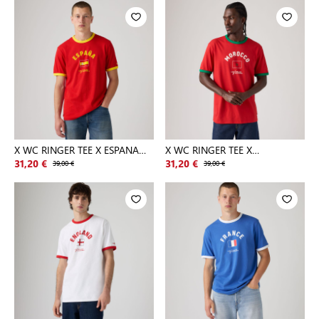
X WC RINGER TEE X ESPANA
X WC RINGER TEE X
RINGE
MOROCCO RING
31,20 €
39,00 €
31,20 €
39,00 €