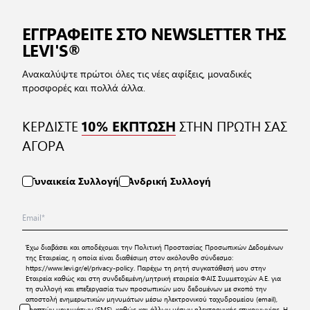
ΕΓΓΡΑΦΕΙΤΕ ΣΤΟ NEWSLETTER ΤΗΣ
LEVI'S®
Ανακαλύψτε πρώτοι όλες τις νέες αφίξεις, μοναδικές
προσφορές και πολλά άλλα.
ΚΕΡΔΙΣΤΕ
ΣΤΗΝ ΠΡΩΤΗ ΣΑΣ
10% ΕΚΠΤΩΣΗ
ΑΓΟΡΑ
Γυναικεία Συλλογή
Ανδρική Συλλογή
Έχω διαβάσει και αποδέχομαι την
Πολιτική Προστασίας Προσωπικών Δεδομένων
της Εταιρείας, η οποία είναι διαθέσιμη στον ακόλουθο σύνδεσμο:
https://www.levi.gr/el/privacy-policy
. Παρέχω τη ρητή συγκατάθεσή μου στην
Εταιρεία καθώς και στη συνδεδεμένη/μητρική εταιρεία ΦΑΙΣ Συμμετοχών Α.Ε. για
τη συλλογή και επεξεργασία των προσωπικών μου δεδομένων με σκοπό την
αποστολή ενημερωτικών μηνυμάτων μέσω ηλεκτρονικού ταχυδρομείου (email),
γραπτών μηνυμάτων (SMS), καθώς και άλλων μέσων ηλεκτρονικής επικοινωνίας. Η