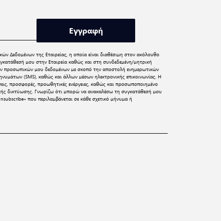
Εγγραφή
κών Δεδομένων
της Εταιρείας, η οποία είναι διαθέσιμη στον ακόλουθο
γκατάθεσή μου στην Εταιρεία καθώς και στη συνδεδεμένη/μητρική
 των προσωπικών μου δεδομένων με σκοπό την αποστολή ενημερωτικών
νυμάτων (SMS), καθώς και άλλων μέσων ηλεκτρονικής επικοινωνίας. Η
σεις, προσφορές, προωθητικές ενέργειες, καθώς και προσωποποιημένο
ικής δικτύωσης. Γνωρίζω ότι μπορώ να ανακαλέσω τη συγκατάθεσή μου
nsubscribe» που περιλαμβάνεται σε κάθε σχετικό μήνυμα ή