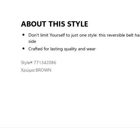
ABOUT THIS STYLE
Don't limit Yourself to just one style: this reversible belt 
side
Crafted for lasting quality and wear
Style
# 771342086
Χρώμα:
BROWN