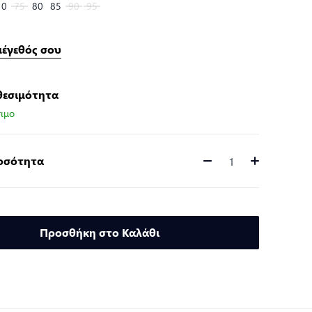
10
75
80
85
90
95
μέγεθός σου
θεσιμότητα
ιμο
Ποσότητα
Ποσότητα
Προσθήκη στο Καλάθι