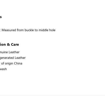
s
ze: Measured from buckle to middle hole
ion & Care
uine Leather
enerated Leather
 of origin China
 wash