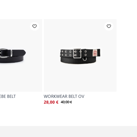
BE BELT
WORKWEAR BELT OV
WOMEN'S
40,00 €
4
28,00 €
31,50 €