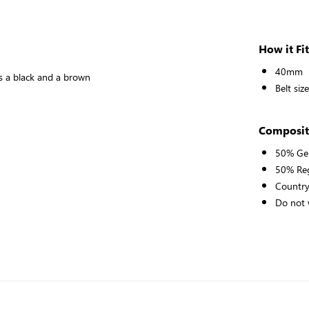
How it Fit
40mm
has a black and a brown
Belt si
Composit
50% Gen
50% Reg
Country
Do not