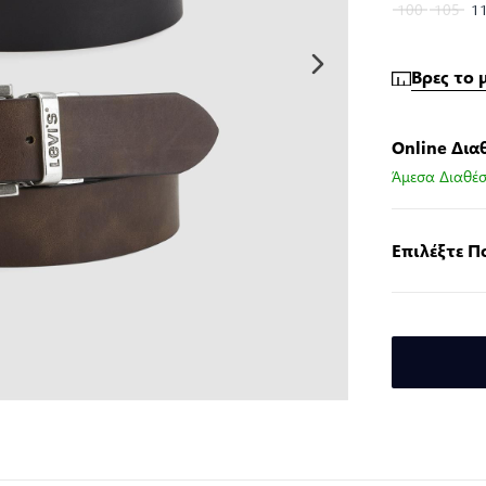
100
105
1
Βρες το 
Online Δια
Άμεσα Διαθέσ
Επιλέξτε 