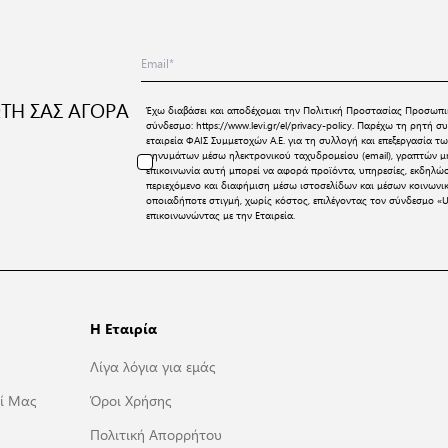
ΤΗ ΣΑΣ ΑΓΟΡΑ
Έχω διαβάσει και αποδέχομαι την
Πολιτική Προστασίας Προσωπι
σύνδεσμο:
https://www.levi.gr/el/privacy-policy
. Παρέχω τη ρητή συ
εταιρεία ΦΑΙΣ Συμμετοχών Α.Ε. για τη συλλογή και επεξεργασία
μηνυμάτων μέσω ηλεκτρονικού ταχυδρομείου (email), γραπτών μη
επικοινωνία αυτή μπορεί να αφορά προϊόντα, υπηρεσίες, εκδηλώ
περιεχόμενο και διαφήμιση μέσω ιστοσελίδων και μέσων κοινων
οποιαδήποτε στιγμή, χωρίς κόστος, επιλέγοντας τον σύνδεσμο «U
επικοινωνώντας με την Εταιρεία.
Η Εταιρία
Λίγα λόγια για εμάς
ί Μας
Όροι Χρήσης
Πολιτική Απορρήτου