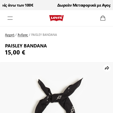
ς άνω των 100€
Δωρεάν Μεταφορικά με Αγορές 
Μετάβαση στο περιεχόμενο
Αρχική
/
Άνδρας
/
PAISLEY BANDANA
PAISLEY BANDANA
15,00 €