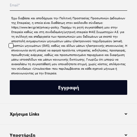
Έχω διαβάσει και αποδέχομαι την
Πολιτική Προστασίας Προσωπικών Δεδομένων
της Εταιρείας, η οποία είναι διαθέσιμη στον ακόλουθο σύνδεσμο:
https://www.levi.gr/el/privacy-policy
. Παρέχω τη ρητή συγκατάθεσή μου στην
Εταιρεία καθώς και στη συνδεδεμένη/μητρική εταιρεία ΦΑΙΣ Συμμετοχών Α.Ε. για
τη συλλογή και επεξεργασία των προσωπικών μου δεδομένων με σκοπό την
αποστολή ενημερωτικών μηνυμάτων μέσω ηλεκτρονικού ταχυδρομείου (email),
γραπτών μηνυμάτων (SMS), καθώς και άλλων μέσων ηλεκτρονικής επικοινωνίας. Η
επικοινωνία αυτή μπορεί να αφορά προϊόντα, υπηρεσίες, εκδηλώσεις, προσφορές,
προωθητικές ενέργειες, καθώς και προσωποποιημένο περιεχόμενο και διαφήμιση
μέσω ιστοσελίδων και μέσων κοινωνικής δικτύωσης. Γνωρίζω ότι μπορώ να
ανακαλέσω τη συγκατάθεσή μου οποιαδήποτε στιγμή, χωρίς κόστος, επιλέγοντας
τον σύνδεσμο «Unsubscribe» που περιλαμβάνεται σε κάθε σχετικό μήνυμα ή
επικοινωνώντας με την Εταιρεία.
Εγγραφή
Χρήσιμα Links
Υποστήριξη