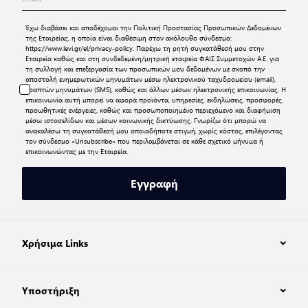
Έχω διαβάσει και αποδέχομαι την
Πολιτική Προστασίας Προσωπικών Δεδομένων
της Εταιρείας, η οποία είναι διαθέσιμη στον ακόλουθο σύνδεσμο:
https://www.levi.gr/el/privacy-policy
. Παρέχω τη ρητή συγκατάθεσή μου στην
Εταιρεία καθώς και στη συνδεδεμένη/μητρική εταιρεία ΦΑΙΣ Συμμετοχών Α.Ε. για
τη συλλογή και επεξεργασία των προσωπικών μου δεδομένων με σκοπό την
αποστολή ενημερωτικών μηνυμάτων μέσω ηλεκτρονικού ταχυδρομείου (email),
γραπτών μηνυμάτων (SMS), καθώς και άλλων μέσων ηλεκτρονικής επικοινωνίας. Η
επικοινωνία αυτή μπορεί να αφορά προϊόντα, υπηρεσίες, εκδηλώσεις, προσφορές,
προωθητικές ενέργειες, καθώς και προσωποποιημένο περιεχόμενο και διαφήμιση
μέσω ιστοσελίδων και μέσων κοινωνικής δικτύωσης. Γνωρίζω ότι μπορώ να
ανακαλέσω τη συγκατάθεσή μου οποιαδήποτε στιγμή, χωρίς κόστος, επιλέγοντας
τον σύνδεσμο «Unsubscribe» που περιλαμβάνεται σε κάθε σχετικό μήνυμα ή
επικοινωνώντας με την Εταιρεία.
Εγγραφή
Χρήσιμα Links
Υποστήριξη