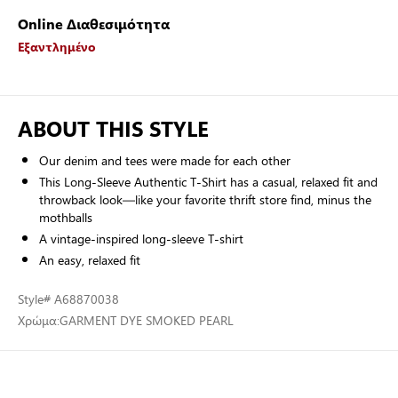
Online Διαθεσιμότητα
Εξαντλημένο
ABOUT THIS STYLE
Our denim and tees were made for each other
This Long-Sleeve Authentic T-Shirt has a casual, relaxed fit and
throwback look—like your favorite thrift store find, minus the
mothballs
A vintage-inspired long-sleeve T-shirt
An easy, relaxed fit
Style
# A68870038
Χρώμα:
GARMENT DYE SMOKED PEARL