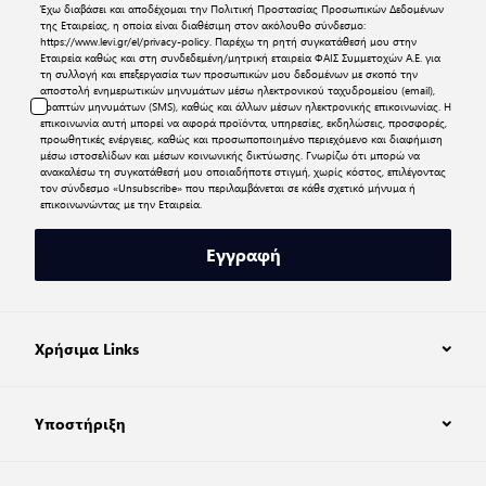
Έχω διαβάσει και αποδέχομαι την
Πολιτική Προστασίας Προσωπικών Δεδομένων
της Εταιρείας, η οποία είναι διαθέσιμη στον ακόλουθο σύνδεσμο:
https://www.levi.gr/el/privacy-policy
. Παρέχω τη ρητή συγκατάθεσή μου στην
Εταιρεία καθώς και στη συνδεδεμένη/μητρική εταιρεία ΦΑΙΣ Συμμετοχών Α.Ε. για
τη συλλογή και επεξεργασία των προσωπικών μου δεδομένων με σκοπό την
αποστολή ενημερωτικών μηνυμάτων μέσω ηλεκτρονικού ταχυδρομείου (email),
γραπτών μηνυμάτων (SMS), καθώς και άλλων μέσων ηλεκτρονικής επικοινωνίας. Η
επικοινωνία αυτή μπορεί να αφορά προϊόντα, υπηρεσίες, εκδηλώσεις, προσφορές,
προωθητικές ενέργειες, καθώς και προσωποποιημένο περιεχόμενο και διαφήμιση
μέσω ιστοσελίδων και μέσων κοινωνικής δικτύωσης. Γνωρίζω ότι μπορώ να
ανακαλέσω τη συγκατάθεσή μου οποιαδήποτε στιγμή, χωρίς κόστος, επιλέγοντας
τον σύνδεσμο «Unsubscribe» που περιλαμβάνεται σε κάθε σχετικό μήνυμα ή
επικοινωνώντας με την Εταιρεία.
Εγγραφή
Χρήσιμα Links
Υποστήριξη