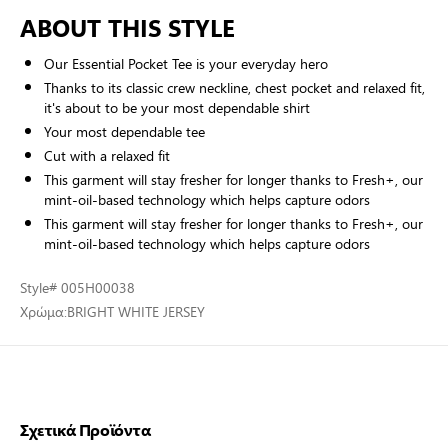
ABOUT THIS STYLE
Our Essential Pocket Tee is your everyday hero
Thanks to its classic crew neckline, chest pocket and relaxed fit,
it's about to be your most dependable shirt
Your most dependable tee
Cut with a relaxed fit
This garment will stay fresher for longer thanks to Fresh+, our
mint-oil-based technology which helps capture odors
This garment will stay fresher for longer thanks to Fresh+, our
mint-oil-based technology which helps capture odors
Style
# 005H00038
Χρώμα:
BRIGHT WHITE JERSEY
Σχετικά Προϊόντα