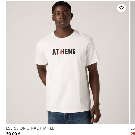
LSE_SS ORIGINAL HM TEE
LS
30,00 €
28