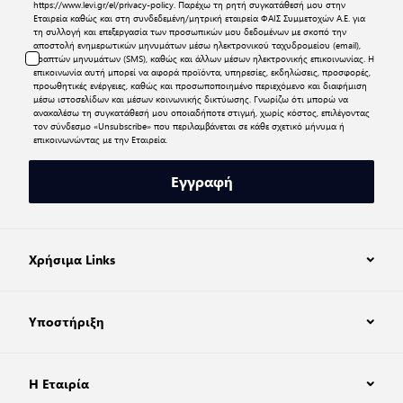
https://www.levi.gr/el/privacy-policy
. Παρέχω τη ρητή συγκατάθεσή μου στην
Εταιρεία καθώς και στη συνδεδεμένη/μητρική εταιρεία ΦΑΙΣ Συμμετοχών Α.Ε. για
τη συλλογή και επεξεργασία των προσωπικών μου δεδομένων με σκοπό την
αποστολή ενημερωτικών μηνυμάτων μέσω ηλεκτρονικού ταχυδρομείου (email),
γραπτών μηνυμάτων (SMS), καθώς και άλλων μέσων ηλεκτρονικής επικοινωνίας. Η
επικοινωνία αυτή μπορεί να αφορά προϊόντα, υπηρεσίες, εκδηλώσεις, προσφορές,
προωθητικές ενέργειες, καθώς και προσωποποιημένο περιεχόμενο και διαφήμιση
μέσω ιστοσελίδων και μέσων κοινωνικής δικτύωσης. Γνωρίζω ότι μπορώ να
ανακαλέσω τη συγκατάθεσή μου οποιαδήποτε στιγμή, χωρίς κόστος, επιλέγοντας
τον σύνδεσμο «Unsubscribe» που περιλαμβάνεται σε κάθε σχετικό μήνυμα ή
επικοινωνώντας με την Εταιρεία.
Εγγραφή
Χρήσιμα Links
Υποστήριξη
Η Εταιρία