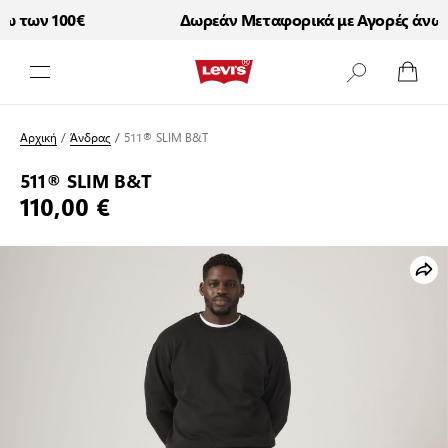
 των 100€
Δωρεάν Μεταφορικά με Αγορές άνω τω
Μετάβαση στο περιεχόμενο
Αρχική
/
Άνδρας
/
511® SLIM B&T
511® SLIM B&T
110,00 €