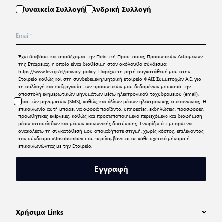
Γυναικεία Συλλογή
Ανδρική Συλλογή
Έχω διαβάσει και αποδέχομαι την
Πολιτική Προστασίας Προσωπικών Δεδομένων
της Εταιρείας, η οποία είναι διαθέσιμη στον ακόλουθο σύνδεσμο:
https://www.levi.gr/el/privacy-policy
. Παρέχω τη ρητή συγκατάθεσή μου στην
Εταιρεία καθώς και στη συνδεδεμένη/μητρική εταιρεία ΦΑΙΣ Συμμετοχών Α.Ε. για
τη συλλογή και επεξεργασία των προσωπικών μου δεδομένων με σκοπό την
αποστολή ενημερωτικών μηνυμάτων μέσω ηλεκτρονικού ταχυδρομείου (email),
γραπτών μηνυμάτων (SMS), καθώς και άλλων μέσων ηλεκτρονικής επικοινωνίας. Η
επικοινωνία αυτή μπορεί να αφορά προϊόντα, υπηρεσίες, εκδηλώσεις, προσφορές,
προωθητικές ενέργειες, καθώς και προσωποποιημένο περιεχόμενο και διαφήμιση
μέσω ιστοσελίδων και μέσων κοινωνικής δικτύωσης. Γνωρίζω ότι μπορώ να
ανακαλέσω τη συγκατάθεσή μου οποιαδήποτε στιγμή, χωρίς κόστος, επιλέγοντας
τον σύνδεσμο «Unsubscribe» που περιλαμβάνεται σε κάθε σχετικό μήνυμα ή
επικοινωνώντας με την Εταιρεία.
Εγγραφή
Χρήσιμα Links